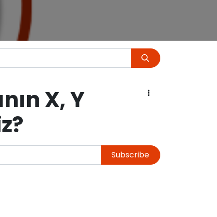
nın X, Y
iz?
Subscribe