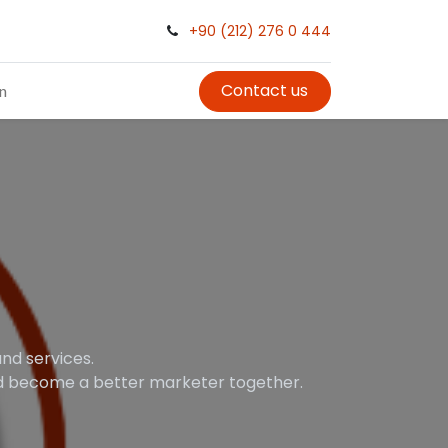
+90 (212) 276 0 444
Contact us
in
nd services.
and become a better marketer together.