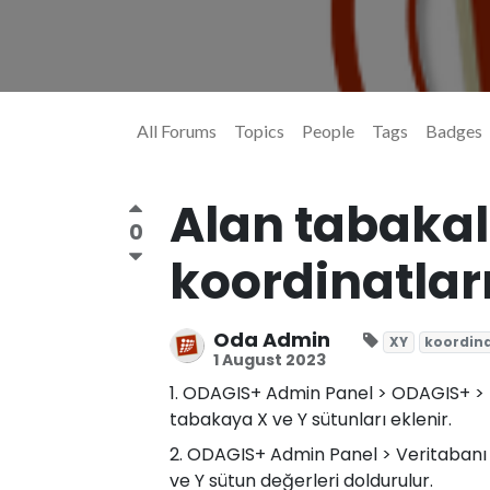
All Forums
Topics
People
Tags
Badges
Alan tabakala
0
koordinatları
Oda Admin
XY
koordin
1 August 2023
1. ODAGIS+ Admin Panel > ODAGIS+ > Ka
tabakaya X ve Y sütunları eklenir.
2. ODAGIS+ Admin Panel > Veritabanı P
ve Y sütun değerleri doldurulur.