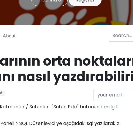
About
rının orta noktaları
nı nasıl yazdırabilir
at
tmanlar / Sütunlar : "Sutun Ekle" butonundan ilgili
aneli > SQL Düzenleyici ye aşağıdaki sql yazılarak X