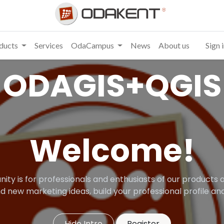
ducts
Services
OdaCampus
News
About us
Sign 
ODAGIS+QGIS
Welcome!
ity is for professionals and enthusiasts of our products a
d new marketing ideas, build your professional profile 
Hide Intro
Register