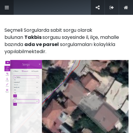
+90 (212) 276 0 444
Contact us
Seçmeli Sorgularda sabit sorgu olarak
bulunan
Takbis
sorgusu sayesinde il, ilçe, mahalle
bazında
ada ve parsel
sorgulamaları kolaylıkla
yapılabilmektedir.
How can we help you?
Contact us anytime
Call us
+90 (212) 276 0 444