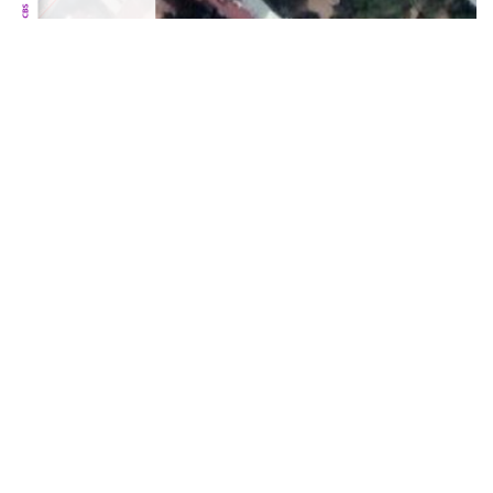
Send message
info@odakent.com.tr
Bizi takip et
Home
•
About us
•
Products
•
Security Policy
•
Forum
Copyright © Oda
kent​
English (US)