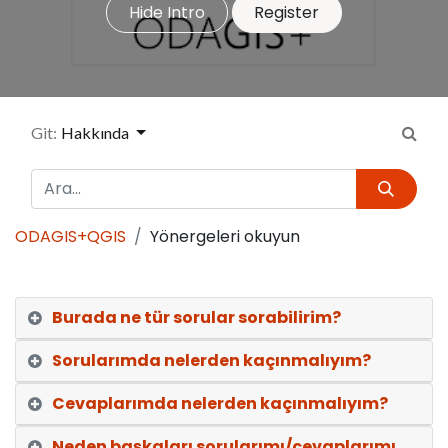
Hide Intro
Register
Git:
Hakkında
ODAGIS+QGIS
Yönergeleri okuyun
Burada ne tür sorular sorabilirim?
Sorularımda nelerden kaçınmalıyım?
Cevaplarımda nelerden kaçınmalıyım?
Neden başkaları sorularımı/cevaplarımı