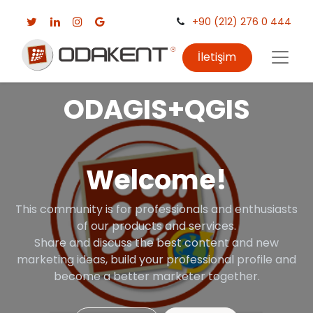
+90 (212) 276 0 444
İletişim
ODAGIS+QGIS
Welcome!
This community is for professionals and enthusiasts
of our products and services.
Share and discuss the best content and new
marketing ideas, build your professional profile and
become a better marketer together.