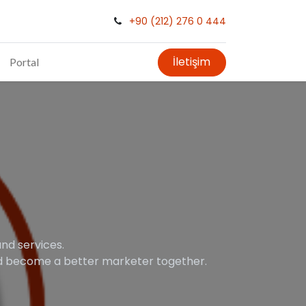
+90 (212) 276 0 444
İletişim
Portal
nd services.
and become a better marketer together.