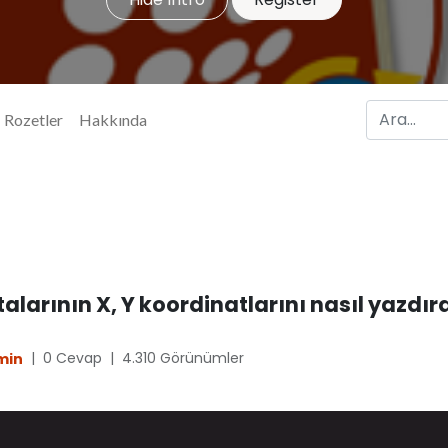
Rozetler
Hakkında
larının X, Y koordinatlarını nasıl yazdıra
|
0 Cevap
|
4.310
Görünümler
min