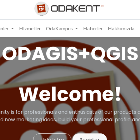
nler
Hizmetler
OdaKampus
Haberler
Hakkımızda
ODAGIS+QGIS
Welcome!
ity is for professionals and enthusiasts of our products a
d new marketing ideas, build your professional profile 
Hide Intro
Register