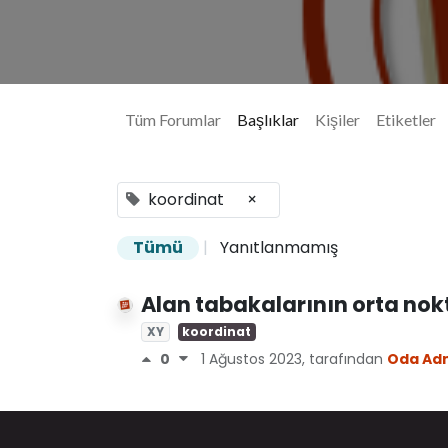
Tüm Forumlar
Başlıklar
Kişiler
Etiketler
koordinat
×
Tümü
|
Yanıtlanmamış
Alan tabakalarının orta nokta
XY
koordinat
0
1 Ağustos 2023
, tarafından
Oda Ad